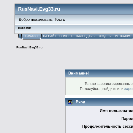
RusNavi.Evg33.ru
Добро пожаловать,
Гость
Новости:
НАЧАЛО
НА САЙТ
ПОМОЩЬ
КАЛЕНДАРЬ
ВХОД
РЕГИСТРАЦИЯ
RusNavi.Evg33.ru
Внимание!
Только зарегистрированные 
Пожалуйста, войдите или
заре
Вход
Имя пользовател
Парол
Продолжительность сесси