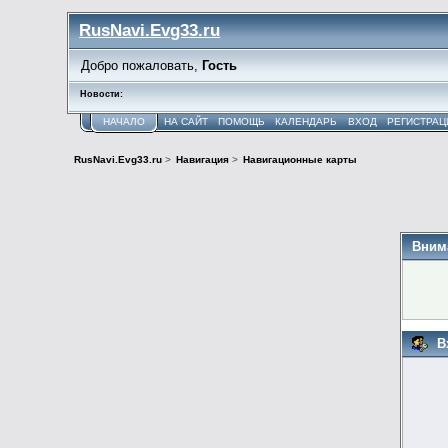
RusNavi.Evg33.ru
Добро пожаловать,
Гость
Новости:
НАЧАЛО
НА САЙТ
ПОМОЩЬ
КАЛЕНДАРЬ
ВХОД
РЕГИСТРАЦ
RusNavi.Evg33.ru
>
Навигация
>
Навигационные карты
Вним
В