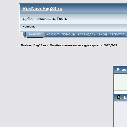
RusNavi.Evg33.ru
Добро пожаловать,
Гость
Новости:
НАЧАЛО
НА САЙТ
ПОМОЩЬ
КАЛЕНДАРЬ
ВХОД
РЕГИСТРАЦ
RusNavi.Evg33.ru
>
Ошибки и неточности в gps картах
>
N-42,N-43
Вним
В