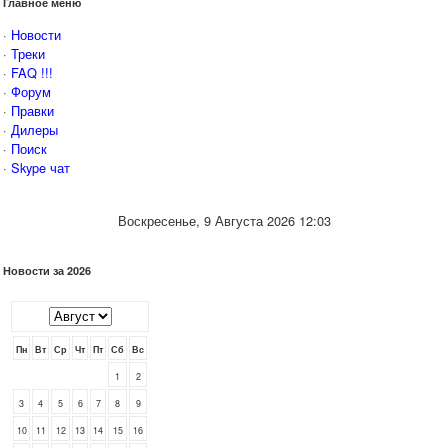
Главное меню
·
Новости
·
Треки
·
FAQ !!!
·
Форум
·
Правки
·
Дилеры
·
Поиск
·
Skype чат
Воскресенье, 9 Августа 2026 12:03
Новости за 2026
Пн
Вт
Ср
Чт
Пт
Сб
Вс
1
2
3
4
5
6
7
8
9
10
11
12
13
14
15
16