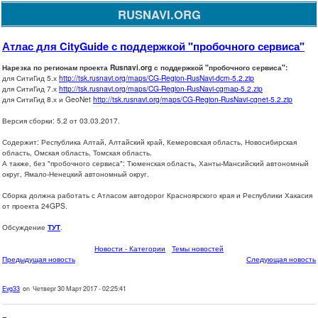
RUSNAVI.ORG
Атлас для CityGuide с поддержкой "пробочного сервиса"
Нарезка по регионам проекта Rusnavi.org с поддержкой "пробочного сервиса":
для СитиГид 5.х
http://tsk.rusnavi.org/maps/CG-Region-RusNavi-dcm-5.2.zip
для СитиГид 7.х
http://tsk.rusnavi.org/maps/CG-Region-RusNavi-cgmap-5.2.zip
для СитиГид 8.х и GeoNet
http://tsk.rusnavi.org/maps/CG-Region-RusNavi-cgnet-5.2.zip
Версия сборки: 5.2 от 03.03.2017.
Содержит: Республика Алтай, Алтайский край, Кемеровская область, Новосибирская
область, Омская область, Томская область.
А также, без "пробочного сервиса": Тюменская область, Ханты-Мансийский автономный
округ, Ямало-Ненецкий автономный округ.
Сборка должна работать с Атласом автодорог Красноярского края и Республики Хакасия
от проекта 24GPS.
Обсуждение
ТУТ
.
Новости - Категории
Темы новостей
Предыдущая новость
Следующая новость
Evg33
on Четверг 30 Март 2017 - 02:25:41