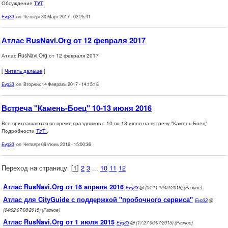
Обсуждение
ТУТ
.
Evg33
on Четверг 30 Март 2017 - 02:25:41
Атлас RusNavi.Org от 12 февраля 2017
Атлас RusNavi.Org от 12 февраля 2017
[
Читать дальше
]
Evg33
on Вторник 14 Февраль 2017 - 14:15:18
Встреча "Камень-Боец" 10-13 июня 2016
Все приглашаются во время праздников с 10 по 13 июня на встречу "Камень-Боец"
Подробности
ТУТ
.
Evg33
on Четверг 09 Июнь 2016 - 15:00:36
Переход на страницу
[
1
]
2
3
...
10
11
12
Атлас RusNavi.Org от 16 апреля 2016
Evg33
@ (04:11 16/04/2016) (Разное)
Атлас для CityGuide с поддержкой "пробочного сервиса"
Evg33
@
(04:02 07/08/2015) (Разное)
Атлас RusNavi.Org от 1 июля 2015
Evg33
@ (17:27 06/07/2015) (Разное)