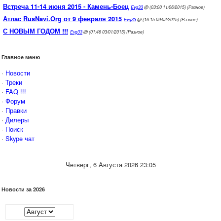
Встреча 11-14 июня 2015 - Камень-Боец
Evg33
@ (03:00 11/06/2015) (Разное)
Атлас RusNavi.Org от 9 февраля 2015
Evg33
@ (16:15 09/02/2015) (Разное)
С НОВЫМ ГОДОМ !!!
Evg33
@ (01:46 03/01/2015) (Разное)
Главное меню
·
Новости
·
Треки
·
FAQ !!!
·
Форум
·
Правки
·
Дилеры
·
Поиск
·
Skype чат
Четверг, 6 Августа 2026 23:05
Новости за 2026