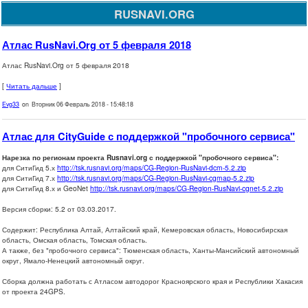
RUSNAVI.ORG
Атлас RusNavi.Org от 5 февраля 2018
Атлас RusNavi.Org от 5 февраля 2018
[
Читать дальше
]
Evg33
on Вторник 06 Февраль 2018 - 15:48:18
Атлас для CityGuide с поддержкой "пробочного сервиса"
Нарезка по регионам проекта Rusnavi.org с поддержкой "пробочного сервиса":
для СитиГид 5.х
http://tsk.rusnavi.org/maps/CG-Region-RusNavi-dcm-5.2.zip
для СитиГид 7.х
http://tsk.rusnavi.org/maps/CG-Region-RusNavi-cgmap-5.2.zip
для СитиГид 8.х и GeoNet
http://tsk.rusnavi.org/maps/CG-Region-RusNavi-cgnet-5.2.zip
Версия сборки: 5.2 от 03.03.2017.
Содержит: Республика Алтай, Алтайский край, Кемеровская область, Новосибирская
область, Омская область, Томская область.
А также, без "пробочного сервиса": Тюменская область, Ханты-Мансийский автономный
округ, Ямало-Ненецкий автономный округ.
Сборка должна работать с Атласом автодорог Красноярского края и Республики Хакасия
от проекта 24GPS.