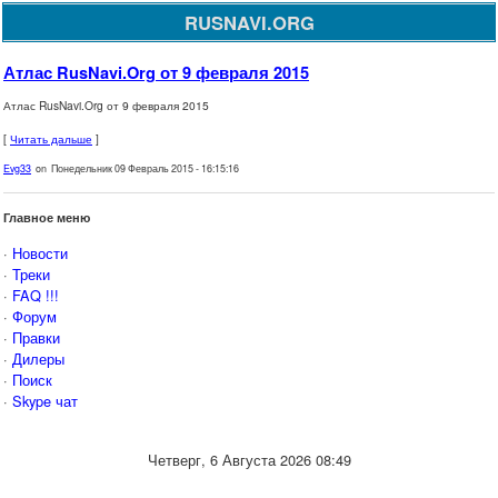
RUSNAVI.ORG
Атлас RusNavi.Org от 9 февраля 2015
Атлас RusNavi.Org от 9 февраля 2015
[
Читать дальше
]
Evg33
on Понедельник 09 Февраль 2015 - 16:15:16
Главное меню
·
Новости
·
Треки
·
FAQ !!!
·
Форум
·
Правки
·
Дилеры
·
Поиск
·
Skype чат
Четверг, 6 Августа 2026 08:49