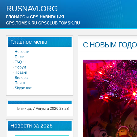
RUSNAVI.ORG
ГЛОНАСС и GPS НАВИГАЦИЯ
GPS.TOMSK.RU GPSCLUB.TOMSK.RU
Главное меню
С НОВЫМ ГОДОМ
·
Новости
·
Треки
·
FAQ !!!
·
Форум
·
Правки
·
Дилеры
·
Поиск
·
Skype чат
Пятница, 7 Августа 2026 23:28
Новости за 2026